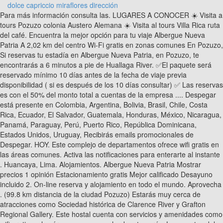
dolce capriccio miraflores dirección
Para más información consulta las. LUGARES A CONOCER ☀️ Visita a tours Pozuzo colonia Austero Alemana ☀️ Visita al tours Villa Rica ruta del café. Encuentra la mejor opción para tu viaje Albergue Nueva Patria A 2,02 km del centro Wi-Fi gratis en zonas comunes En Pozuzo, Si reservas tu estadía en Albergue Nueva Patria, en Pozuzo, te encontrarás a 6 minutos a pie de Huallaga River. ✅El paquete será reservado mínimo 10 días antes de la fecha de viaje previa disponibilidad ( si es después de los 10 días consultar) ✅ Las reservas es con el 50% del monto total a cuentas de la empresa .... Despegar está presente en Colombia, Argentina, Bolivia, Brasil, Chile, Costa Rica, Ecuador, El Salvador, Guatemala, Honduras, México, Nicaragua, Panamá, Paraguay, Perú, Puerto Rico, República Dominicana, Estados Unidos, Uruguay, Recibirás emails promocionales de Despegar. HOY. Este complejo de departamentos ofrece wifi gratis en las áreas comunes. Activa las notificaciones para enterarte al instante . Huancaya, Lima. Alojamientos. Albergue Nueva Patria Mostrar precios 1 opinión Estacionamiento gratis Mejor calificado Desayuno incluido 2. On-line reserva y alojamiento en todo el mundo. Aprovecha . (99.8 km distancia de la ciudad Pozuzo) Estarás muy cerca de atracciones como Sociedad histórica de Clarence River y Grafton Regional Gallery. Este hostal cuenta con servicios y amenidades como wifi gratis en las áreas comunes y check-out exprés. Las puertas del mundo se están abriendo y en Despegar tenemos las mejores ofertas hoteles en Pozuzo para que vivas la aventura de viajar.Descubrí los hoteles en Pozuzo que mejor se adapten a tu viaje a precios imbatibles y pagando en cuotas sin interés. Con un jardín donde descansar y comodidades, como acceso a internet por wifi de cortesía, ¡no te faltará de nada! (63.4 km distancia de la ciudad Pozuzo) Verificamos las opiniones para garantizar que las personas reservaron con Expedia Group. . El IVA correspondiente al servicio de intermediación de Despegar.com será cobrado regularmente y no estará exento o reducido. Venta de terrenos, locales comerciales, chacras o campos y dúplex baratos en Oxapampa - InfoCasas.com.pe Mis Viajes . Hay que coger un bus para ir a la estación de tren. TikTok video from Best Trip Perú oficial (@besttripperuoficial): "#SEMANASANTA #OXAPAMPA #POZUZO #4D3N S/499 POR PERSONA. Puedes elegir entre Pozuzo hoteles, apartamentos u otros tipos de alojamiento.Para seleccionar su alojamiento según sus preferencias, le recomendamos hacerlo de entre (4 ofertas de alojamiento en Pozuzo en total). Reserve su viaje a Pasco 10 Dias 9 Noches Sierra y Selva Central con Clic A Tour. - 13 ene. Estos son los hoteles más elegidos de Pozuzo. Alojamientos encontrados: 0 Páginas web exploradas: 105 Ver mapa Ningún resultado Paquetes Paquetes. Ver categoría de los alojamientos, fechas de estadía aplicables, régimen de alimentación, inclusiones y exclusiones haciendo clic en el banner promocional seleccionado. Clasificación: De acuerdo a la ley 24.240, se encuentra a su disposición un ejemplar del modelo de contrato que propone la empresa a suscribir al momento de la contratación. Aprovecha las ofertas y consigue precios únicos para tu estadía. Los feriados por estas Fiestas Patrias del Bicentenario son una magnífica ocasión para viajar hacia encantadores destinos en diversas regiones del país que ya cuentan con el sello internacional Safe Travels que los certifica como bioseguros ante la covid-19 para el turismo. Rentas de hospedaje para las vacaciones en Nara. ", 8-1 Sanjo-hommachi, Nara, Nara-ken, 630-8122, "Para lo prestigiosa q es la cadena hotelera Nikko este hotel deja mucho q desear ,su ubicación es la mejor a 100 mts de la estación , no tiene room service Habitaciones muy reducidas", Ve todas las propiedades disponibles en Naramachi. También tendrás a tu disposición áreas de comedor, Smart TVs y teteras eléctricas. No hay paredes por lo que aconsejo tapones por la noche! Favoritos. 540 Likes, TikTok video from Dani Vicso (@danivicso): "chiques el desayuno es lo maximo, vale la pena por ese desayuno. Los huéspedes deben contactar con anticipación al hospedaje para recibir las instrucciones sobre el check-in. Con un jardín donde descansar y comodidades, como acceso a internet por wifi de cortesía, ¡no te faltará de nada! Los precios representan el precio promedio por noche proporcionado por nuestros socios y pueden no incluir todos los impuestos y cargos. Hospédate en este departamento en Sur de Grafton. Encuentra grandes ofertas entre millones de alojamiento y ahorra tiempo y dinero con www.trivago.com. Precio más bajo por noche encontrado en las últimas 24 horas, con base en una estancia de 1 noche para 2 adultos. Este hotel cuenta con un restaurante, una terraza en la azotea y un bar o lounge. Si ya sabes cuando vas a viajar, elegí las fechas de tu viaje y conocé los precios de los hoteles en Pozuzo disponibles.¿Estás viajando por trabajo o por poco tiempo? #peru #viajesperu #viajesbaratos #viajespareja #lima #pozuzo #traveling #planes #parejas". Para aprovechar al máximo de tu estadía en Pozuzo, te recomendamos usar nuestros filtros para elegir el hotel en Pozuzo con los servicios y estrellas que mejor se adapten a vos. Avenida Universitaria 1140, Pillco Marca, Huánuco, 10003. Summer day - TimTaj. 1 enero, 2023 por Benito Bustos. Aprovecha el desayuno a la carta gratis todos los días. Inicia sesión o regístrate para encontrar tu viaje ideal. IP: 104.26.9.143 Basada en 0 de 1 opiniones" ", Puntuación de 2, es decir, Terrible. Términos y condiciones de compra de todos los servicios turisticos disponibles/Contratos de adhesión, Dirección Nacional de Defensa del Consumidor -, Defensa de las y los Consumidores. Asimismo, cuenta con resguardo de equipaje y lavandería. El número que ves, ya está actualizado. ¡no te preocupes! Jiron Huallayco 635 Huanuco, Huánuco, 10001. El hotel cuenta con piscina al aire libre, animación nocturna y mostrador… desde 33 EUR Reservar Hotel Natural Green Lounge Av. No transferibles a terceros. Lo haces en pocos segundos y accedes a vuelos, alojamientos, paquetes y más. Hostal Tirol Mostrar precios 6 opiniones Se encuentran exentos de IVA (IVA 0%) todos los servicios turísticos nacionales cuya fecha de disfrute sea previa al 31 de diciembre de 2021, excepto alquileres de Autos y Traslados. Ahorra una media de un 15 % en miles de hoteles con Expedia Rewards Busca entre más de 2,9 millones de alojamientos y 550 aerolíneas de todo el mundo. Otras ofertas del mismo establecimiento pueden tener diferentes beneficios. Elija entre más de 0 hoteles de 3 estrellas con grandes descuentos en Pozuzo. Si eres residente de otro país o región, selecciona la versión correcta de Tripadvisor para tu país o región en el menú desplegable. ¡no te preocupes! Hospédate en este departamento en Estambul. Excepcional (Ver 246 opiniones), Más información sobre The Rooms Nisantasi, Puntuación de 10, es decir, Excelente. En Pozuzo, Si reservas tu estadía en Albergue Nueva Patria, en Pozuzo, te encontrarás a 6 minutos a pie de Huallaga River. Calidad-precio Hoteles y moteles Barato Desayuno incluido 1. E-mail: info@a-hotel.com, Instalaciones de la habitación - habitación, Equipamiento audiovisual y tecnológico - habitación, Oferta de ocio y servicios para familias - habitación. Los baños están equipados con tina con regadera. Estos son los hoteles más elegidos de Pozuzo. Para mayor información respecto del ejercicio de los derechos de retracto y/o desistimiento, lo invitamos a ingresar al sitio web www.despegar.com.co o a consultar a través de la aplicación móvil de despegar.com. Estás pensando en viajar a Pozuzo y todavía no encontraste donde quedarte, ¡no te preocupes! ), Evaluaciones de clientes: Al reservar un paquete de viajes, podrás obtener increíbles descuentos en vuelos+hoteles. Los precios de las habitaciones del hotel varían dependiendo de muchos factores, pero lo más probable es que encuentres las mejores ofertas de hotel en Pozuzo si te quedas un viernes. No canjeables por dinero en efectivo. Oxapampa, (la distancia 100 Zambrano. Stock: 3 cupos por oferta. • En bus-cama: Que va directo de Lima a Oxapampa. Inicio de la sección principal de la página. "La AGENCIA DE ACCESO A LA INFORMACIÓN PÚBLICA, Organo de Control de la Ley Nº 25.326, tiene la atribución de atender las denuncias y reclamos que se interpongan con relación al incumplimiento de las normas sobre protección de datos personales. Lo haces en pocos segundos y accedes a vuelos, alojamientos, paquetes y más. Consulta con nuestros socios para obtener más detalles. al 13 ene. Todos los días, de 07:00 a 10:00, se sirve un desayuno continental gratuito. Todos los días, de 07:00 a 10:00, se sirve un desayuno continental gratuito. Ver condiciones de cada oferta haciendo clic en cada banner o anuncio promocional marcado con la oferta. Tel. En Pozuzo, Si reservas tu estadía en Albergue Nueva Patria, en Pozuzo, te encontrarás a 6 minutos a pie de Huallaga River. La cocina está equipada con refrigerador, microondas, área de comedor independiente y utensilios de cocina. Hoteles en Pozuzo Hoteles con piscina en Pozuzo Estrellas Ver en el mapa Zambúllete en tu hotel con piscina en Pozuzo Una de las preguntas más importantes es: ¿tiene piscina? Todavía no calificado, Oxapampa Aesthetic - Tollan Kim. ✅ Enviar datos de las personas que viajan. Ofertas disponibles únicamente en www.despegar.com.co. #fypシ #pozuzo_perú #selvacentral #peruana #viajando #parati #viral #hoteles #naturaleza #perutiktok #pozuzooxapampa #oxapampa #pasco #peru". .... Reserva con nosotros y disfruta de increibles vacaciones en, ℹ️ ́ https://besttripperu.com/viaje/oxapampa-pozuzo-vi