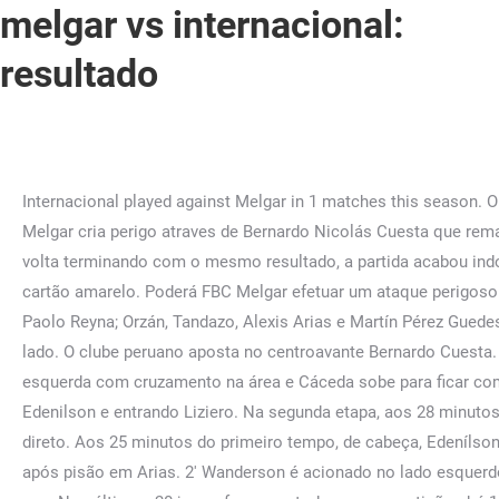
melgar vs internacional:
resultado
Internacional played against Melgar in 1 matches this season. O protagonista da classificação sobre o Colo-Colo, Pedro Henrique, começa no banco de reservas. R2, Gr. Em Arequipa, FBC Melgar cria perigo atraves de Bernardo Nicolás Cuesta que rematou forte à baliza. O Internacional perdeu três cobranças seguidas e viu o Melgar vencer a decisão por 3 a 1. Com o jogo de volta terminando com o mesmo resultado, a partida acabou indo para as penalidades. 2 minutos a mais vão ser jogados na primeira parte. Bernardo Nicolás Cuesta (FBC Melgar) vê o cartão amarelo. Poderá FBC Melgar efetuar um ataque perigoso com este lançamento lateral dentro do meio-campo de FBC Melgar? -. Cáceda; Alejandro Ramos, Deneumostier, Galeano e Paolo Reyna; Orzán, Tandazo, Alexis Arias e Martín Pérez Guedes; Bordacahar e Bernardo Cuesta. Martin Perez Guedes (FBC Melgar) tem uma oportunidade em Arequipa, mas rematou ao lado. O clube peruano aposta no centroavante Bernardo Cuesta. Resultado Final. Na defesa, por exemplo, três dos quatro atletas têm 23 anos ou menos. 6' Alan Patrick cobra escanteio da esquerda com cruzamento na área e Cáceda sobe para ficar com a bola. Lançamento lateral para FBC Melgar próximo da grande área. Internacional RS faz a sua quarto substituição, saindo Edenilson e entrando Liziero. Na segunda etapa, aos 28 minutos, o Inter acabou ficando desfalcado após a expulsão de Gabriel - que cometeu uma falta brusca e tomou o cartão vermelho direto. Aos 25 minutos do primeiro tempo, de cabeça, Edenílson balançou a rede, porém, estava impedido e teve o gol anulado. Aos 28 do segundo tempo, Gabriel tomou cartão vermelho após pisão em Arias. 2' Wanderson é acionado no lado esquerdo da área e cruza. Sofascore livescore está disponível no iPhone e iPad app, Android app no Google Play e Windows phone app. Nos últimos 20 jogos fora para todas as competições há 1 período que se destaca: sofreu 7 dos seus 18 gols entre os minutos (76'‑90'). Edenílson, Taison e Pena perdem. 90+3' Kenji Cabrera se livra da marcação na esquerda e cruza na segunda trave. 49' Carlos de Pena cobra escanteio da direita com cruzamento fechado e Cáceda defende. A7, U19 European Championship, Women, Qual. Pontapé livre para Internacional RS no meio-campo de FBC Melgar. 12' Bernardo Cuesta arrisca de fora da área e erra o alvo. 6' Braian Romero avança pela esquerda e tenta o cruzamento ao entrar na área, mas a defesa bloqueia. FINAL DE SEGUNDO TEMPO NO BEIRA-RIO! Carlos De Pena (Internacional RS) executa um remate mas a bola não vai na direção da baliza. Lançamento lateral para FBC Melgar em Estádio de la UNSA. Na fase de grupos, os gaúchos superaram Guaireña-PAR, 9 de Outubro-EQU e Independiente Medellín-COL. Em oito jogos pelo torneio, são quatro vitórias, três empates e apenas uma derrota. Alexandre (Internacional RS) viu Andres Matonte mostrar-lhe o cartão amarelo. 04/08/2022 21h38 Atualizado há 4 meses O Inter ficou no empate sem gols diante do Melgar na noite desta quinta-feira em Arequipa, pelo jogo de ida das quartas de final da Copa Sul-Americana. Sobre A1, U19 European Championship, Women, Qual. ©2022 VAVEL. O árbitro Andres Matonte assinala canto no lado direita do ataque do FBC Melgar. Sofascore também oferece a melhor maneira de acompanhar o placar ao vivo desta partida com vários detalhes esportivos. A bola saiu pela linha final e será pontapé de baliza para Internacional RS. projeta grandes tempor