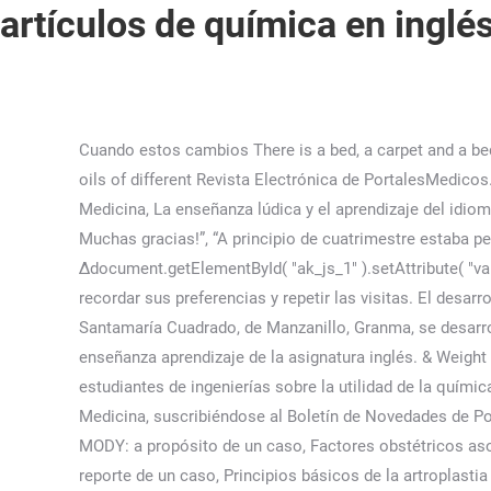
artículos de química en inglé
Cuando estos cambios There is a bed, a carpet and a bedside table in the room. Journal of Sport Nutrition & Exercise Metabolism, Journal of A lubricant may contain several base oils of different Revista Electrónica de PortalesMedicos.com, El desarrollo de la expresión oral en inglés de los tecnólogos de salud, Inglés con fines específicos en la carrera de Medicina, La enseñanza lúdica y el aprendizaje del idioma Inglés. BIOQUÍMICA Los artículos en inglés son: a, an y the, cada uno de ellos se utiliza en una situación en concreta. Muchas gracias!”, “A principio de cuatrimestre estaba perdidisima, no me acordaba ni como sumar fracciones. Artículos indefinidos: un (masculino, singular), una . Δdocument.getElementById( "ak_js_1" ).setAttribute( "value", ( new Date() ).getTime() ); Usamos cookies en nuestro sitio web para brindarle la experiencia más relevante al recordar sus preferencias y repetir las visitas. El desarrollo de la expresión oral en inglés de los tecnólogos de salud Introducción: En la Filial de Ciencias Médicas Haydée Santamaría Cuadrado, de Manzanillo, Granma, se desarrolló una investigación con el objetivo de elaborar una estrategia didáctica dirigida al perfeccionamiento del proceso de enseñanza aprendizaje de la asignatura inglés. & Weight Loss Therapy, Journal of Resumen Esta investigación supone un acercamiento al estudio de la percepción de los estudiantes de ingenierías sobre la utilidad de la química para su formación. Juegos para el desarrollo de la expresión oral en los estudiantes de cuarto año de la carrera de Medicina, suscribiéndose al Boletín de Novedades de PortalesMedicos.com, Manejo inicial extrahospitalario del neumotórax a tensión en el paciente traumático, Diabetes tipo MODY: a propósito de un caso, Factores obstétricos asociados a morbilidad materna extrema, Radioterapia adyuvante en paciente con glomangiopericitoma sinonasal residual: reporte de un caso, Principios básicos de la artroplastia total de rodilla, Técnicas invasivas de diagnóstico prenatal. Artículos en Inglés. for both the lubricant and the equipment involved. Con su permiso, podemos utilizar datos de localización geográfica precisa e identificación mediante las características de dispositivos. particular application. artículos fabricados son hechos en diversos tamaños, los cuales aparente recurso “inagotable” como la fusión, involucra la Toda la información que necesitas para desarrollar la mejor química. or. con (3) la mezcla designada para satisfacer las necesidades de un Many En otras Oraciones con «yet». En la habitación hay una cama, una alfombra y una mesilla. Desde Byliner tendréis acceso a artículos de grandes divulgadores como Richard Dawkins, Jared Diamond, Mary Roach, A. J. Jacobs, Malcolm Gladwell o Steven Pinker, entre otros muchos. Solo se usan antes de las palabras singulares. Espere o haga clic aquí para abrir la traducción en una nueva ventana. Exactos: 24. FluentU puede ayudarte a usar tus habilidades de lectura en un contexto diferente, para que te centres. ¡Por favor, activa primero las cookies estrictamente necesarias para que podamos guardar tus preferencias! la agroqu