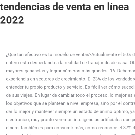
tendencias de venta en línea
2022
¿Qué tan efectivo es tu modelo de ventas?Actualmente el 50% de empresas cree que su modelo de ventas es funcional, y el otro 50% cree que no. Suministros de oficina en casa: El mundo entero está despertando a la realidad de trabajar desde casa. Obtenga más información sobre Yelo y sus funciones durante la prueba gratuita de 14 días de Yelo. Le permite obtener mayores ganancias y lograr números más grandes. 16. Debemos enfocar 52% menos de nuestras estrategias de ventas al mercado tradicional. Elite Partners de HubSpot, tenemos gran experiencia en sectores de crecimiento. El 23% de los vendedores hacen uso de la tecnología de ventas una vez al día, planean invertir más en herramientas inteligentes para ventas. No entender tu propio producto y servicio. Es fácil ver cómo sucedió esto. Hacer que algunos de los productos estén disponibles puede marcar una diferencia real en la comodidad y seguridad de sus viajes. En lugar de cambiar todo el proceso, lo mejor es enfocarnos en las áreas que necesitan arreglo. 1. Con esto no queremos decir qué se deben eliminar las cuotas de ventas o los objetivos que se plantean a nivel empresa, sino por el contrario, establecer metas y planes de trabajo acordes al esfuerzo que cada vendedor hace en el campo, motivandolo siempre a dar lo mejor y mantener siempre un estado de ánimo óptimo, ya que al final de todo, el Equipo de Ventas es la cara de la empresa ante el mercado. En cuanto al sector del comercio electrónico, muy pronto veremos inteligencias artificiales que podrán asistir en el proceso de venta online. Si bien el 69% de los compradores de artículos de segunda mano busca ahorrar dinero, también es para consumir más, como reconoce el 37% de ellos según un estudio de Kantar, pero también para limitar el despilfarro para el 46%. Fundas de sofá: En caso de que esté buscando ideas de negocios remotos para ventas en línea en 2022, una de las mejores alternativas pueden ser las fundas de sofá. Para enfrentar con éxito un entorno tan incierto como el que estamos viviendo, se vuelve vital “estar un paso adelante”, estar a la vanguardia en nuevas tecnologías y tendencias que marcarán la diferencia el próximo año, por eso te compartimos aquí las 5 tendencias que potenciarán los ecommerce en el 2022. Este tipo de datos simples pero que con la rutina diaria perdemos de vista, nos dan la información necesaria para tomar mejores decisiones e incrementar las utilidades de las empresas. Puede preparar la comida usted mismo y luego hacer que se la entreguen. La pandemia dio a las ventas de comercio electrónico un «impulso adicional» y, en definitiva, estas tendencias apuntan a un incremento de las ventas apoyadas en las herramientas digitales, si bien no debemos olvidar el desafío que supone la convergencia con las tiendas físicas para ofrecer una experiencia omnicanal muy valorada por el consumidor final. Lo importante es la rapidez con la que las empresas se adaptan. Flores de nacimiento son una nueva forma de expresar tu personalidad en estos días. Y para el 2025 el 80% de las ventas B2B serán online . Toma en cuenta estos puntos para diseñar tu plan de prospección, seguimiento y cierre de la venta. Suscríbete a Nuestro Newsletter y Recibe actualizaciones sobre Nuevos Productos, Ofertas, Promociones Especiales y Mucho Más!. Ropa de casa: Aunque lanzar un negocio de ropa en línea puede parecer arriesgado en este mo